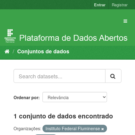
Pular
Entrar
Registrar
para
o
conteúdo
Conjuntos de dados
Ordenar por
1 conjunto de dados encontrado
Organizações:
Instituto Federal Fluminense