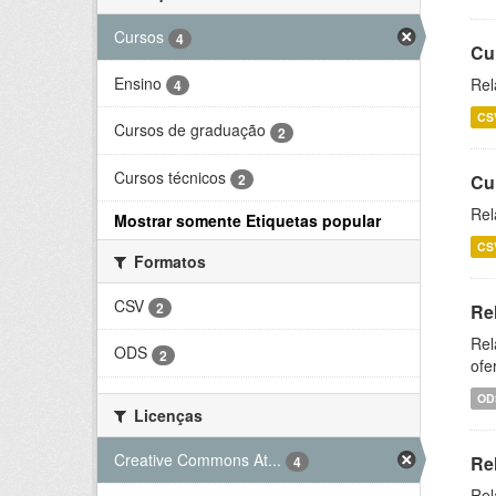
Cursos
4
Cu
Ensino
Rel
4
CS
Cursos de graduação
2
Cursos técnicos
2
Cu
Rel
Mostrar somente Etiquetas popular
CS
Formatos
CSV
2
Re
Rel
ODS
2
ofe
OD
Licenças
Creative Commons At...
Re
4
Rel