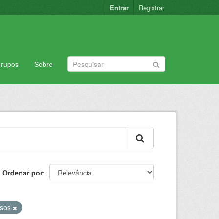
Entrar
Registrar
rupos
Sobre
Ordenar por
rsos