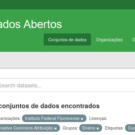
Conjuntos de dados
Organizações
G
conjuntos de dados encontrados
anizações:
Instituto Federal Fluminense
Licenças:
reative Commons Atribuição
Grupos:
Ensino
Etiquetas:
Cu