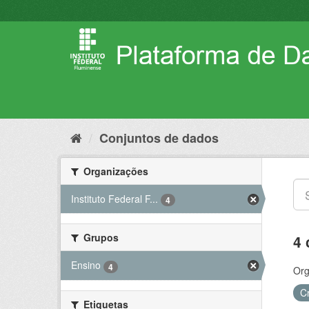
Pular
para
o
conteúdo
Conjuntos de dados
Organizações
Instituto Federal F...
4
Grupos
4 
Ensino
4
Org
C
Etiquetas