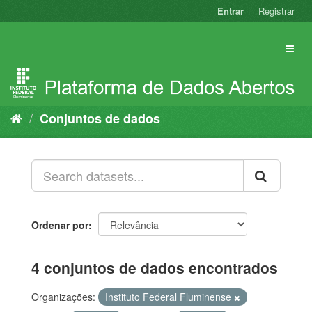
Pular
Entrar
Registrar
para
o
conteúdo
Conjuntos de dados
Ordenar por
4 conjuntos de dados encontrados
Organizações:
Instituto Federal Fluminense