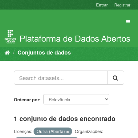
Pular
Entrar
Registrar
para
o
conteúdo
Conjuntos de dados
Ordenar por
1 conjunto de dados encontrado
Licenças:
Outra (Aberta)
Organizações: