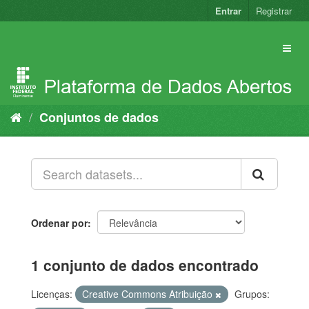
Pular
Entrar
Registrar
para
o
conteúdo
Conjuntos de dados
Ordenar por
1 conjunto de dados encontrado
Licenças:
Creative Commons Atribuição
Grupos: