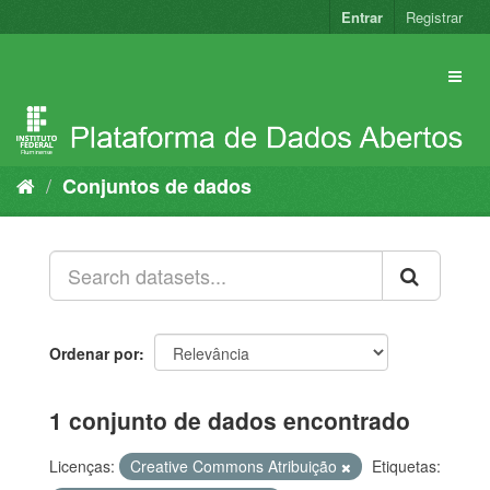
Pular
Entrar
Registrar
para
o
conteúdo
Conjuntos de dados
Ordenar por
1 conjunto de dados encontrado
Licenças:
Creative Commons Atribuição
Etiquetas: