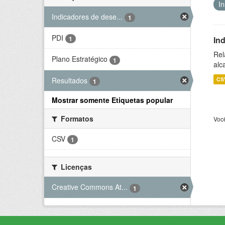
I
Indicadores de dese...
1
PDI
In
1
Rel
Plano Estratégico
1
alc
Resultados
CS
1
Mostrar somente Etiquetas popular
Formatos
Voc
CSV
1
Licenças
Creative Commons At...
1