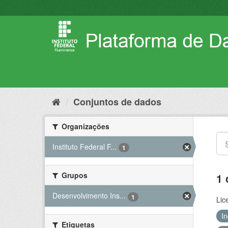
Pular
para
o
conteúdo
Conjuntos de dados
Organizações
Instituto Federal F...
1
Grupos
1 
Desenvolvimento Ins...
1
Lic
I
Etiquetas