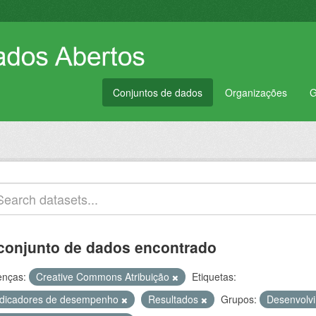
Conjuntos de dados
Organizações
G
conjunto de dados encontrado
enças:
Creative Commons Atribuição
Etiquetas:
ndicadores de desempenho
Resultados
Grupos:
Desenvolvi