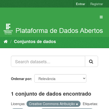
Pular
Entrar
Registrar
para
o
conteúdo
Conjuntos de dados
Ordenar por
1 conjunto de dados encontrado
Licenças:
Creative Commons Atribuição
Etiquetas: