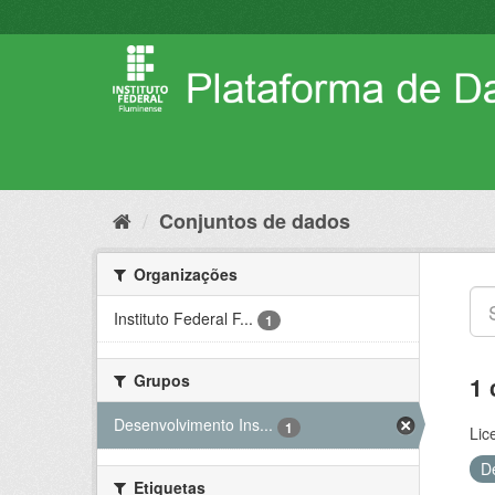
Pular
para
o
conteúdo
Conjuntos de dados
Organizações
Instituto Federal F...
1
Grupos
1 
Desenvolvimento Ins...
1
Lic
D
Etiquetas