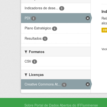
Indicadores de dese...
1
In
PDI
Rel
1
alc
Plano Estratégico
1
CS
Resultados
1
Voc
Formatos
CSV
1
Licenças
Creative Commons At...
1
Sobre Portal de Dados Abertos do IFFluminense