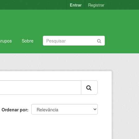
Entrar
Registrar
rupos
Sobre
Ordenar por