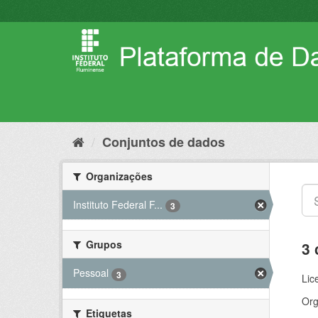
Pular
para
o
conteúdo
Conjuntos de dados
Organizações
Instituto Federal F...
3
Grupos
3 
Pessoal
3
Lic
Org
Etiquetas