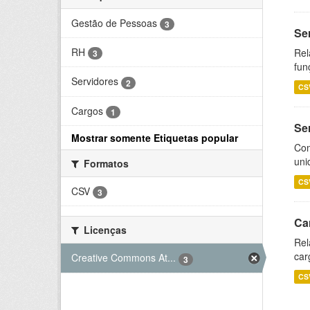
Gestão de Pessoas
3
Se
RH
Rel
3
fun
Servidores
2
CS
Cargos
1
Se
Mostrar somente Etiquetas popular
Com
uni
Formatos
CS
CSV
3
Ca
Licenças
Rel
car
Creative Commons At...
3
CS