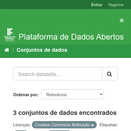
Pular
Entrar
Registrar
para
o
conteúdo
Conjuntos de dados
Ordenar por
3 conjuntos de dados encontrados
Licenças:
Creative Commons Atribuição
Etiquetas: