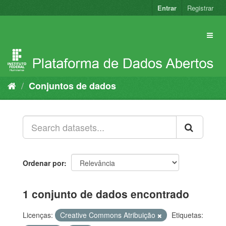
Pular
Entrar
Registrar
para
o
conteúdo
Conjuntos de dados
Ordenar por
1 conjunto de dados encontrado
Licenças:
Creative Commons Atribuição
Etiquetas: