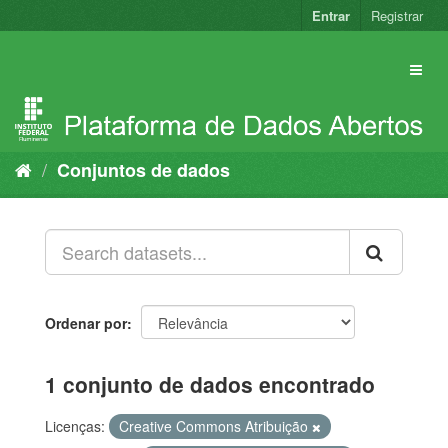
Pular
Entrar
Registrar
para
o
conteúdo
Conjuntos de dados
Ordenar por
1 conjunto de dados encontrado
Licenças:
Creative Commons Atribuição