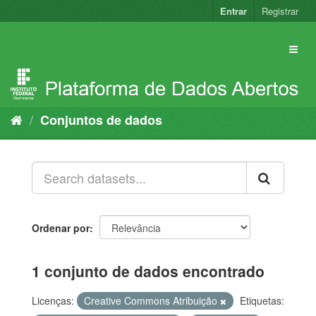
Pular
Entrar
Registrar
para
o
conteúdo
Conjuntos de dados
Ordenar por
1 conjunto de dados encontrado
Licenças:
Creative Commons Atribuição
Etiquetas: