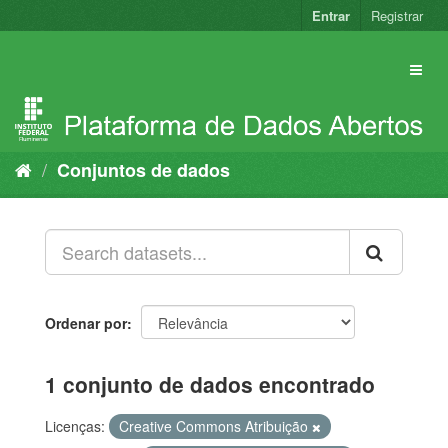
Pular
Entrar
Registrar
para
o
conteúdo
Conjuntos de dados
Ordenar por
1 conjunto de dados encontrado
Licenças:
Creative Commons Atribuição