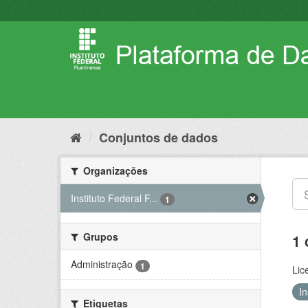
Pular
para
o
conteúdo
Conjuntos de dados
Organizações
Instituto Federal F...
1
Grupos
1 
Administração
1
Lic
I
Etiquetas