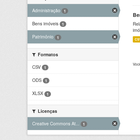
Administração
1
Be
Bens imóveis
Rel
1
imó
Patrimônio
1
CS
Formatos
Voc
CSV
1
ODS
1
XLSX
1
Licenças
Creative Commons At...
1