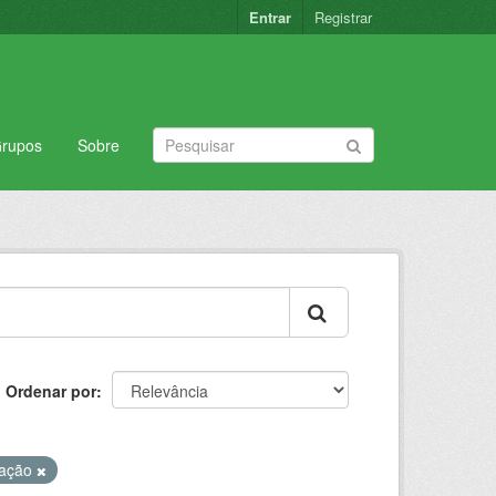
Entrar
Registrar
rupos
Sobre
Ordenar por
ração