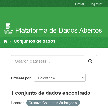
Pular
Entrar
Registrar
para
o
conteúdo
Conjuntos de dados
Ordenar por
1 conjunto de dados encontrado
Licenças:
Creative Commons Atribuição