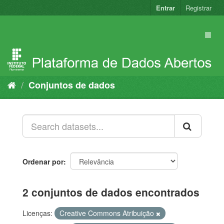
Pular
Entrar
Registrar
para
o
conteúdo
Conjuntos de dados
Ordenar por
2 conjuntos de dados encontrados
Licenças:
Creative Commons Atribuição