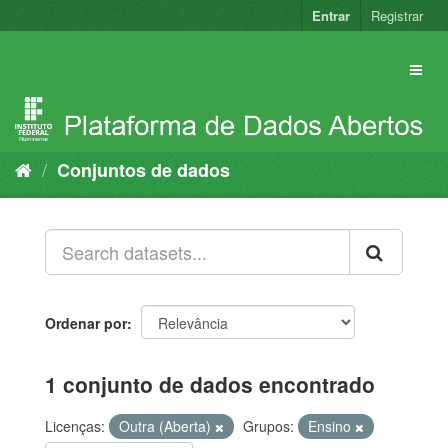
Pular
Entrar
Registrar
para
o
conteúdo
Conjuntos de dados
Ordenar por
1 conjunto de dados encontrado
Licenças:
Outra (Aberta)
Grupos:
Ensino