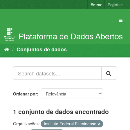
Pular
Entrar
Registrar
para
o
conteúdo
Conjuntos de dados
Ordenar por
1 conjunto de dados encontrado
Organizações:
Instituto Federal Fluminense