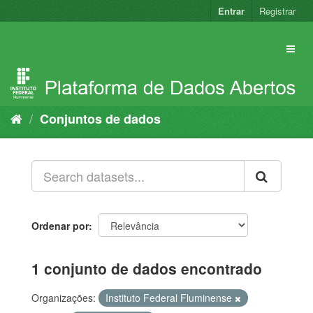
Pular
Entrar
Registrar
para
o
conteúdo
Conjuntos de dados
Ordenar por
1 conjunto de dados encontrado
Organizações:
Instituto Federal Fluminense