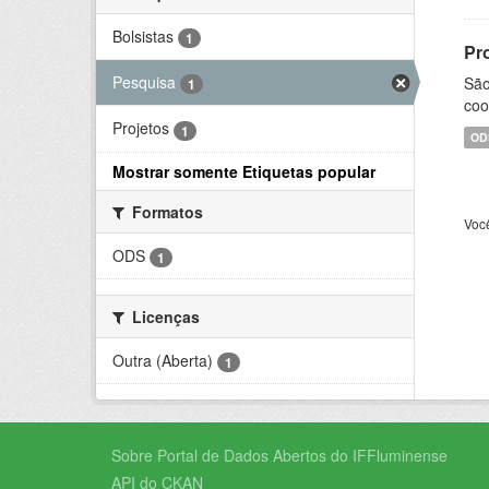
Bolsistas
1
Pr
Pesquisa
São
1
coo
Projetos
1
OD
Mostrar somente Etiquetas popular
Formatos
Voc
ODS
1
Licenças
Outra (Aberta)
1
Sobre Portal de Dados Abertos do IFFluminense
API do CKAN