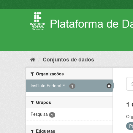
Pular
para
o
conteúdo
Conjuntos de dados
Organizações
Instituto Federal F...
1
Grupos
1 
Pesquisa
1
Org
P
Etiquetas