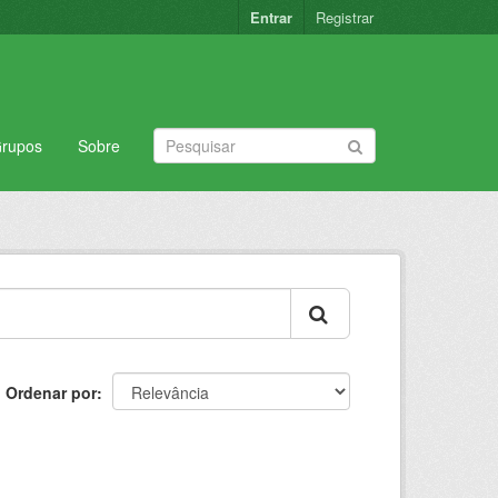
Entrar
Registrar
rupos
Sobre
Ordenar por