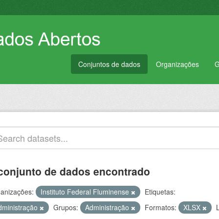
Conjuntos de dados
Organizações
G
conjunto de dados encontrado
anizações:
Instituto Federal Fluminense
Etiquetas:
dministração
Grupos:
Administração
Formatos:
XLSX