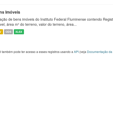
ns Imóveis
ação de bens imóveis do Instituto Federal Fluminense contendo Regist
vel, área m² do terreno, valor do terreno, área...
V
ODS
XLSX
ê também pode ter acesso a esses registros usando a
API
(veja
Documentação da 