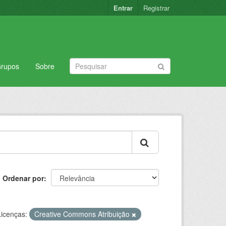
Entrar
Registrar
rupos
Sobre
Ordenar por
Licenças:
Creative Commons Atribuição