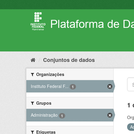
Pular
para
o
conteúdo
Conjuntos de dados
Organizações
Instituto Federal F...
1
Grupos
1 
Administração
1
Org
A
Etiquetas