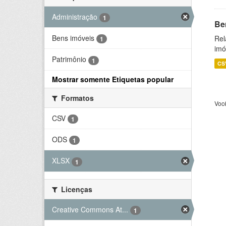
Administração
1
Be
Bens imóveis
Rel
1
imó
Patrimônio
1
CS
Mostrar somente Etiquetas popular
Formatos
Voc
CSV
1
ODS
1
XLSX
1
Licenças
Creative Commons At...
1