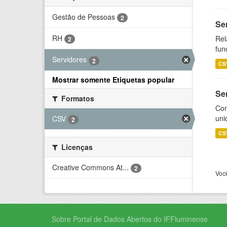
Gestão de Pessoas
2
Se
RH
Rel
2
fun
Servidores
2
CS
Mostrar somente Etiquetas popular
Se
Formatos
Com
uni
CSV
2
CS
Licenças
Creative Commons At...
2
Voc
Sobre Portal de Dados Abertos do IFFluminense