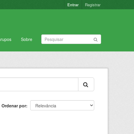
Entrar
Registrar
rupos
Sobre
Ordenar por