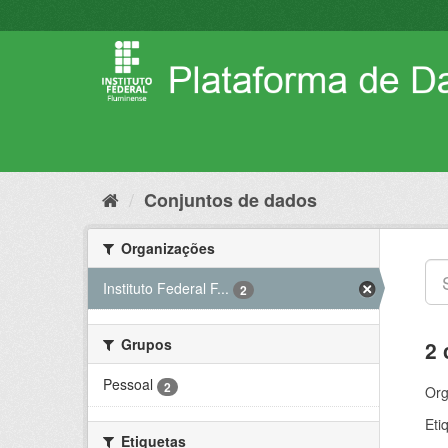
Pular
para
o
conteúdo
Conjuntos de dados
Organizações
Instituto Federal F...
2
Grupos
2 
Pessoal
2
Org
Eti
Etiquetas