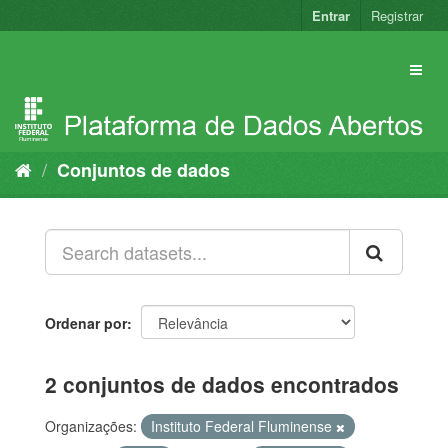
Pular
Entrar
Registrar
para
o
conteúdo
Conjuntos de dados
Ordenar por
2 conjuntos de dados encontrados
Organizações:
Instituto Federal Fluminense