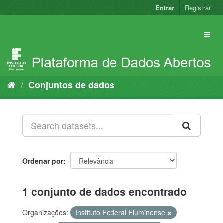
Pular
Entrar
Registrar
para
o
conteúdo
Conjuntos de dados
Ordenar por
1 conjunto de dados encontrado
Organizações:
Instituto Federal Fluminense