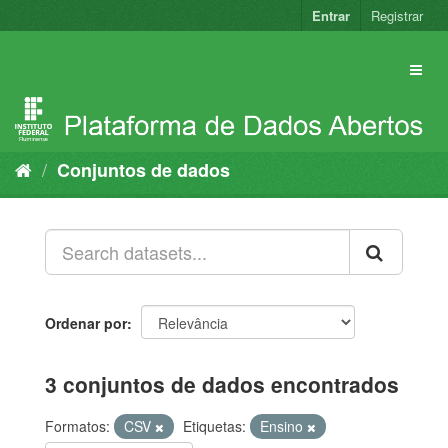
Pular
Entrar
Registrar
para
o
conteúdo
Conjuntos de dados
Ordenar por
3 conjuntos de dados encontrados
Formatos:
CSV
Etiquetas:
Ensino