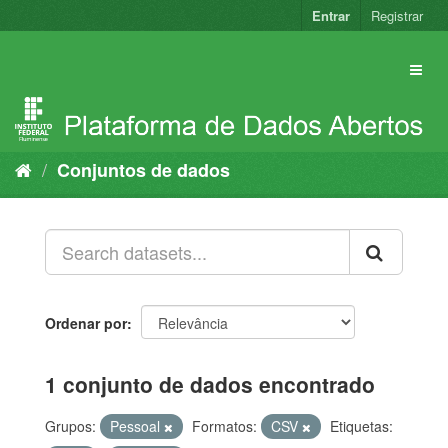
Pular
Entrar
Registrar
para
o
conteúdo
Conjuntos de dados
Ordenar por
1 conjunto de dados encontrado
Grupos:
Pessoal
Formatos:
CSV
Etiquetas: