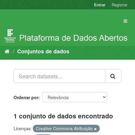
Pular
Entrar
Registrar
para
o
conteúdo
Conjuntos de dados
Ordenar por
1 conjunto de dados encontrado
Licenças:
Creative Commons Atribuição