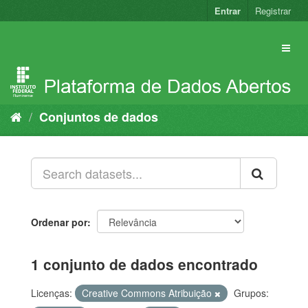
Pular
Entrar
Registrar
para
o
conteúdo
Conjuntos de dados
Ordenar por
1 conjunto de dados encontrado
Licenças:
Creative Commons Atribuição
Grupos: