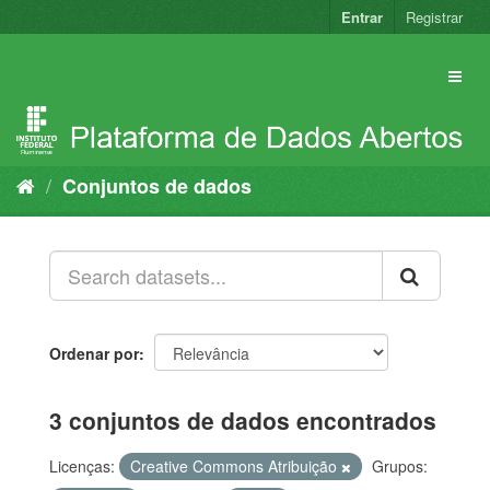
Pular
Entrar
Registrar
para
o
conteúdo
Conjuntos de dados
Ordenar por
3 conjuntos de dados encontrados
Licenças:
Creative Commons Atribuição
Grupos: