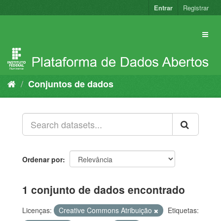
Pular
Entrar
Registrar
para
o
conteúdo
Conjuntos de dados
Ordenar por
1 conjunto de dados encontrado
Licenças:
Creative Commons Atribuição
Etiquetas: