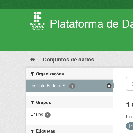
Pular
para
o
conteúdo
Conjuntos de dados
Organizações
Instituto Federal F...
1
Grupos
1 
Ensino
1
Lic
I
Etiquetas