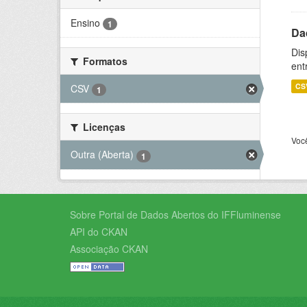
Ensino
1
Da
Dis
Formatos
ent
CS
CSV
1
Licenças
Voc
Outra (Aberta)
1
Sobre Portal de Dados Abertos do IFFluminense
API do CKAN
Associação CKAN