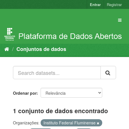
Pular
Entrar
Registrar
para
o
conteúdo
Conjuntos de dados
Ordenar por
1 conjunto de dados encontrado
Organizações:
Instituto Federal Fluminense