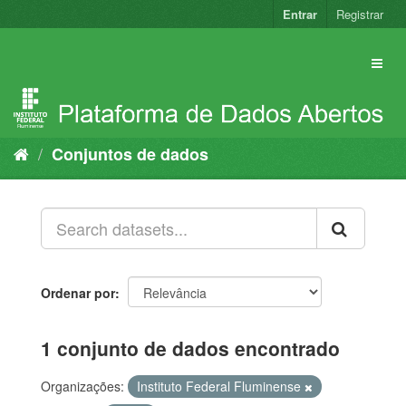
Pular
Entrar
Registrar
para
o
conteúdo
Conjuntos de dados
Ordenar por
1 conjunto de dados encontrado
Organizações:
Instituto Federal Fluminense