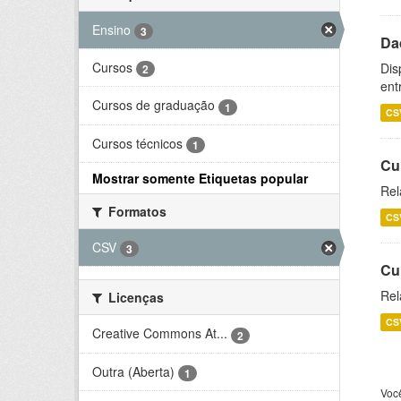
Ensino
3
Da
Cursos
Dis
2
ent
Cursos de graduação
1
CS
Cursos técnicos
1
Cu
Mostrar somente Etiquetas popular
Rel
Formatos
CS
CSV
3
Cu
Rel
Licenças
CS
Creative Commons At...
2
Outra (Aberta)
1
Voc