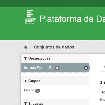
Pular
para
o
conteúdo
Conjuntos de dados
Organizações
Instituto Federal F...
3
Grupos
3 
Ensino
3
Org
Eti
Etiquetas