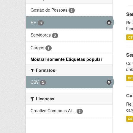
Gestão de Pessoas
3
Se
RH
Rel
3
fun
Servidores
2
CS
Cargos
1
Se
Mostrar somente Etiquetas popular
Com
uni
Formatos
CS
CSV
3
Ca
Licenças
Rel
car
Creative Commons At...
3
CS