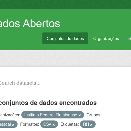
Conjuntos de dados
Organizações
G
conjuntos de dados encontrados
anizações:
Instituto Federal Fluminense
Grupos:
essoal
Formatos:
CSV
Etiquetas:
RH