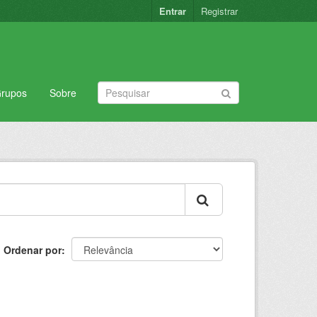
Entrar
Registrar
rupos
Sobre
Ordenar por