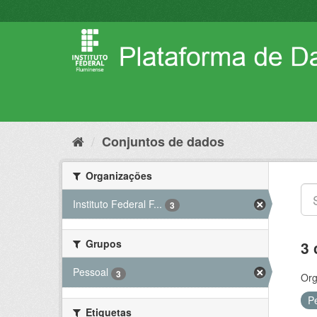
Pular
para
o
conteúdo
Conjuntos de dados
Organizações
Instituto Federal F...
3
Grupos
3 
Pessoal
3
Org
P
Etiquetas