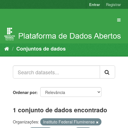
Pular
Entrar
Registrar
para
o
conteúdo
Conjuntos de dados
Ordenar por
1 conjunto de dados encontrado
Organizações:
Instituto Federal Fluminense