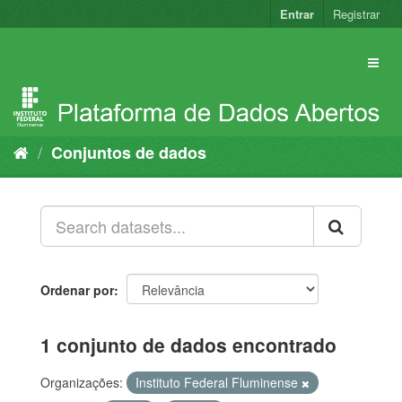
Pular
Entrar
Registrar
para
o
conteúdo
Conjuntos de dados
Ordenar por
1 conjunto de dados encontrado
Organizações:
Instituto Federal Fluminense