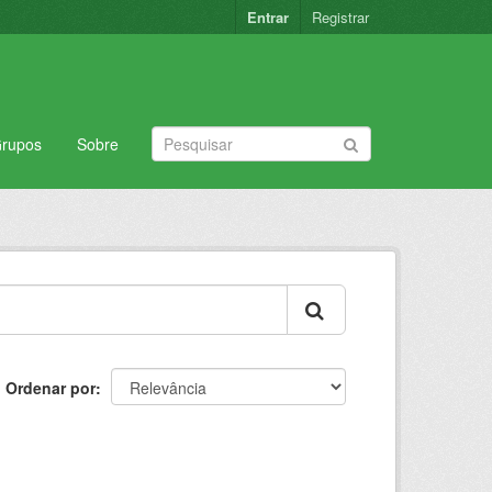
Entrar
Registrar
rupos
Sobre
Ordenar por