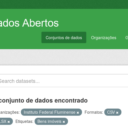
Conjuntos de dados
Organizações
G
conjunto de dados encontrado
anizações:
Instituto Federal Fluminense
Formatos:
CSV
LSX
Etiquetas:
Bens imóveis