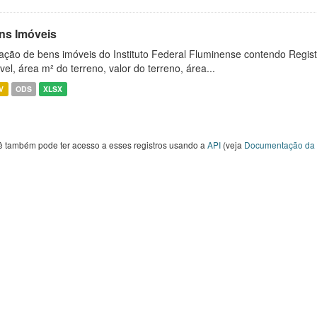
ns Imóveis
ação de bens imóveis do Instituto Federal Fluminense contendo Regist
vel, área m² do terreno, valor do terreno, área...
V
ODS
XLSX
ê também pode ter acesso a esses registros usando a
API
(veja
Documentação da 