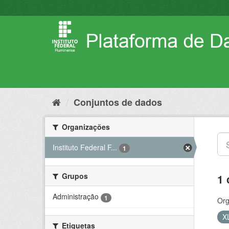
Pular
para
o
conteúdo
Conjuntos de dados
Organizações
Instituto Federal F...
1
Grupos
1 
Administração
1
Org
X
Etiquetas