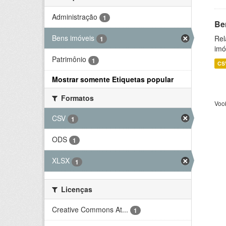
Administração
1
Be
Bens imóveis
Rel
1
imó
Patrimônio
1
CS
Mostrar somente Etiquetas popular
Formatos
Voc
CSV
1
ODS
1
XLSX
1
Licenças
Creative Commons At...
1