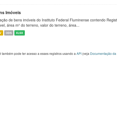
ns Imóveis
ação de bens imóveis do Instituto Federal Fluminense contendo Regist
vel, área m² do terreno, valor do terreno, área...
V
ODS
XLSX
ê também pode ter acesso a esses registros usando a
API
(veja
Documentação da 