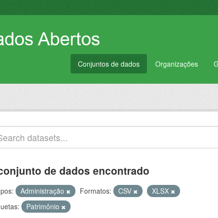
Conjuntos de dados
Organizações
G
conjunto de dados encontrado
pos:
Administração
Formatos:
CSV
XLSX
quetas:
Patrimônio