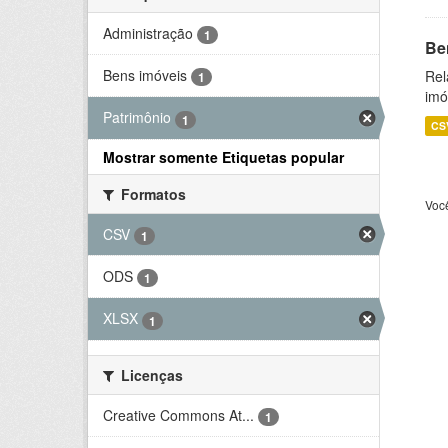
Administração
1
Be
Bens imóveis
Rel
1
imó
Patrimônio
1
CS
Mostrar somente Etiquetas popular
Formatos
Voc
CSV
1
ODS
1
XLSX
1
Licenças
Creative Commons At...
1