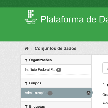
Pular
para
o
conteúdo
Conjuntos de dados
Organizações
Instituto Federal F...
1
Grupos
1 
Administração
1
Gru
Eti
Etiquetas