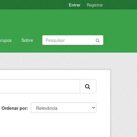
Entrar
Registrar
rupos
Sobre
Ordenar por