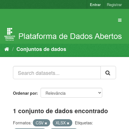
Pular
Entrar
Registrar
para
o
conteúdo
Conjuntos de dados
Ordenar por
1 conjunto de dados encontrado
Formatos:
CSV
XLSX
Etiquetas: