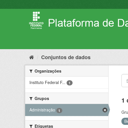
Pular
para
o
conteúdo
Conjuntos de dados
Organizações
Instituto Federal F...
1
Grupos
1 
Administração
1
Gru
B
Etiquetas