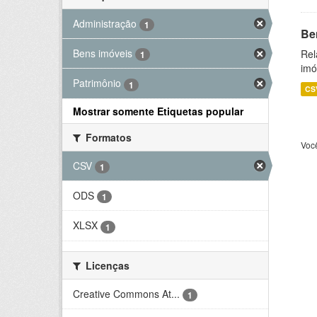
Administração
1
Be
Bens imóveis
Rel
1
imó
Patrimônio
1
CS
Mostrar somente Etiquetas popular
Formatos
Voc
CSV
1
ODS
1
XLSX
1
Licenças
Creative Commons At...
1