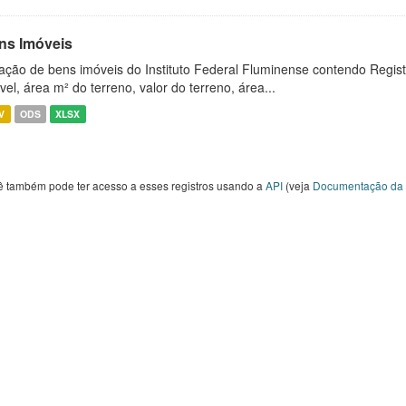
ns Imóveis
ação de bens imóveis do Instituto Federal Fluminense contendo Regist
vel, área m² do terreno, valor do terreno, área...
V
ODS
XLSX
ê também pode ter acesso a esses registros usando a
API
(veja
Documentação da 