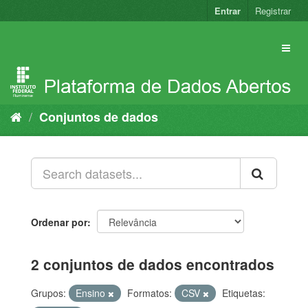
Pular
Entrar
Registrar
para
o
conteúdo
Conjuntos de dados
Ordenar por
2 conjuntos de dados encontrados
Grupos:
Ensino
Formatos:
CSV
Etiquetas: