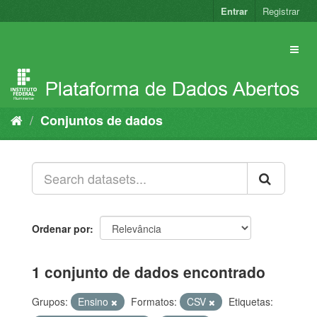
Pular
Entrar
Registrar
para
o
conteúdo
Conjuntos de dados
Ordenar por
1 conjunto de dados encontrado
Grupos:
Ensino
Formatos:
CSV
Etiquetas: