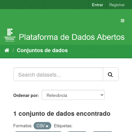
Pular
Entrar
Registrar
para
o
conteúdo
Conjuntos de dados
Ordenar por
1 conjunto de dados encontrado
Formatos:
CSV
Etiquetas: