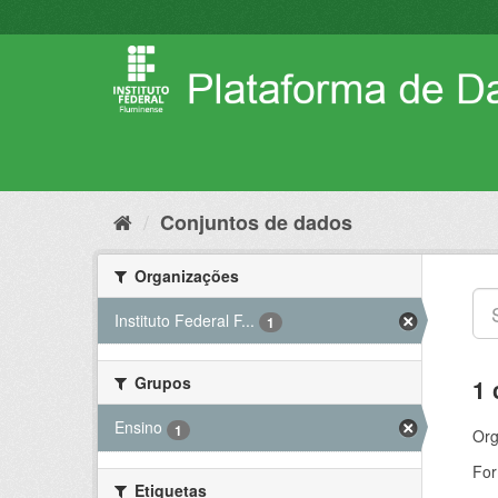
Pular
para
o
conteúdo
Conjuntos de dados
Organizações
Instituto Federal F...
1
Grupos
1 
Ensino
1
Org
For
Etiquetas