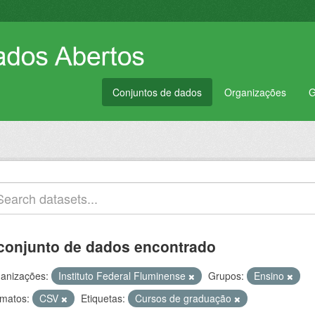
Conjuntos de dados
Organizações
G
conjunto de dados encontrado
anizações:
Instituto Federal Fluminense
Grupos:
Ensino
matos:
CSV
Etiquetas:
Cursos de graduação