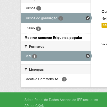
Cursos
1
Cu
Cursos de graduação
Rel
1
CS
Ensino
1
Mostrar somente Etiquetas popular
Voc
Formatos
CSV
1
Licenças
Creative Commons At...
1
Sobre Portal de Dados Abertos do IFFluminense
API do CKAN