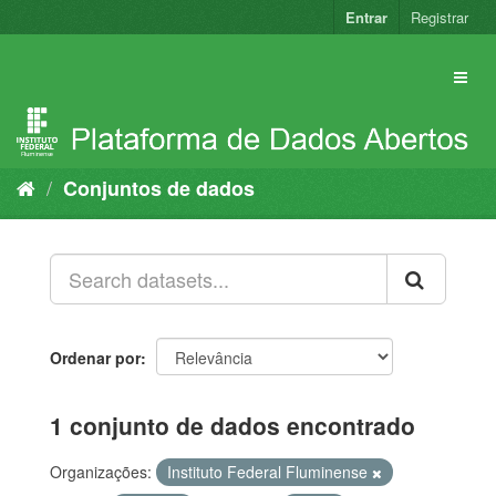
Pular
Entrar
Registrar
para
o
conteúdo
Conjuntos de dados
Ordenar por
1 conjunto de dados encontrado
Organizações:
Instituto Federal Fluminense