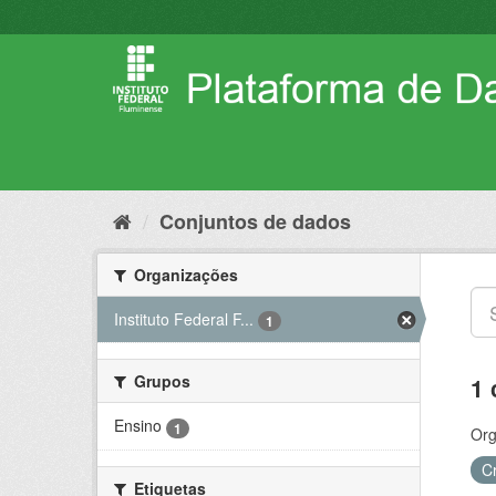
Pular
para
o
conteúdo
Conjuntos de dados
Organizações
Instituto Federal F...
1
Grupos
1 
Ensino
1
Org
C
Etiquetas