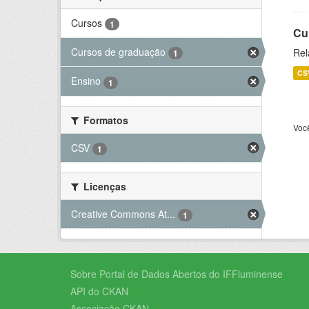
Cursos
1
Cu
Cursos de graduação
Rel
1
CS
Ensino
1
Formatos
Voc
CSV
1
Licenças
Creative Commons At...
1
Sobre Portal de Dados Abertos do IFFluminense
API do CKAN
Associação CKAN