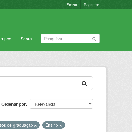
Entrar
Registrar
rupos
Sobre
Ordenar por
sos de graduação
Ensino