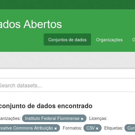
Conjuntos de dados
Organizações
G
conjunto de dados encontrado
anizações:
Instituto Federal Fluminense
Licenças:
reative Commons Atribuição
Formatos:
CSV
Etiquetas:
Cur