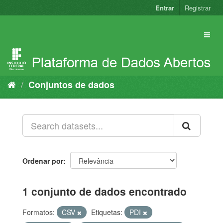
Pular
Entrar
Registrar
para
o
conteúdo
Conjuntos de dados
Ordenar por
1 conjunto de dados encontrado
Formatos:
CSV
Etiquetas:
PDI